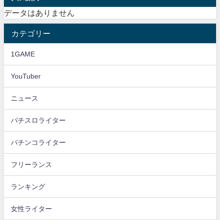
データはありません
カテゴリー
1GAME
YouTuber
ニュース
パチスロライター
パチンコライター
フリーランス
ランキング
女性ライター