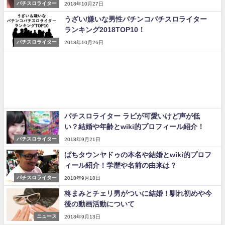
パチスロライター
2018年10月27日
うざい/嫌いな男性パチンコパチスロライター
ランキング2018TOP10！
パチスロライター
2018年10月26日
パチスロライター ラピが可愛いけど声が低
い？結婚や年齢とwiki的プロフィール紹介！
パチスロライター
2018年9月21日
ぱちタウンヤドゥの本名や結婚とwiki的プロフ
ィール紹介！学歴や名前の由来は？
パチスロライター
2018年9月18日
柊まみとチェリ男がついに結婚！馴れ初めや今
後の動画活動について
ニュース
2018年9月13日