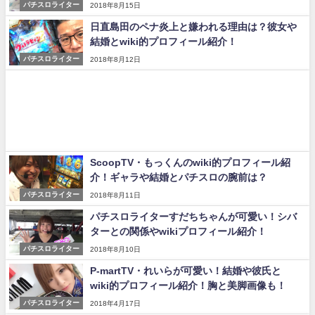
パチスロライター
2018年8月15日
日直島田のペナ炎上と嫌われる理由は？彼女や
結婚とwiki的プロフィール紹介！
パチスロライター
2018年8月12日
ScoopTV・もっくんのwiki的プロフィール紹
介！ギャラや結婚とパチスロの腕前は？
パチスロライター
2018年8月11日
パチスロライターすだちちゃんが可愛い！シバ
ターとの関係やwikiプロフィール紹介！
パチスロライター
2018年8月10日
P-martTV・れいらが可愛い！結婚や彼氏と
wiki的プロフィール紹介！胸と美脚画像も！
パチスロライター
2018年4月17日