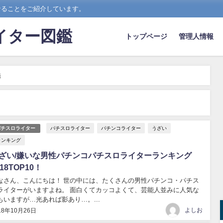
なることをご紹介しています。
イター図鑑
トップページ
管理人情報
鑑
パチスロライター
パチンコライター
うざい
パチスロライター
ランキング
ざい/嫌いな男性パチンコパチスロライターランキング
018TOP10！
なさん、こんにちは！ 世の中には、たくさんの男性パチンコ・パチス
ライターがいますよね。 面白くてカッコよくて、芸能人並みに人気な
もいますが…光あれば影あり…。...
よしお
18年10月26日