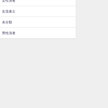
女性演者
女流雀士
未分類
男性演者