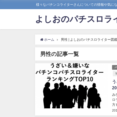
様々なパチンコライターさんについての情報や気に
よしおのパチスロラ
ホーム
男性 | よしおのパチスロライター図
男性の記事一覧
う
2
み
ロ
方
20