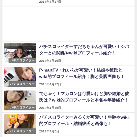
2018年8月17日
パチスロライターすだちちゃんが可愛い！シバ
ターとの関係やwikiプロフィール紹介！
パチスロライター
2018年8月10日
P-martTV・れいらが可愛い！結婚や彼氏と
wiki的プロフィール紹介！胸と美脚画像も！
パチスロライター
2018年4月17日
でちゃう！マカロンは可愛いけど胸や結婚と彼
氏は？wiki的プロフィールと本名や年齢紹介！
パチスロライター
2018年4月16日
パチスロライターみるくが可愛い！年齢やwiki
的プロフィール・結婚彼氏と画像も！
パチスロライター
2018年4月5日