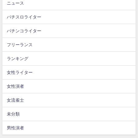
ニュース
パチスロライター
パチンコライター
フリーランス
ランキング
女性ライター
女性演者
女流雀士
未分類
男性演者