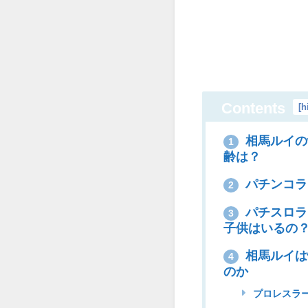
Contents
[
h
相馬ルイの
1
齢は？
パチンコラ
2
パチスロラ
3
子供はいるの
相馬ルイは
4
のか
プロレスラ