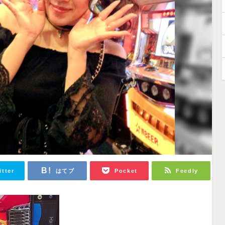
itter
はてブ
Pocket
Feedly