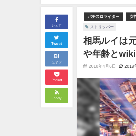
パチスロライター
女
シェア
ストリッパー
相馬ルイは
Tweet
や年齢とwi
B!
はてブ
2018年4月6日
201
Pocket
Feedly