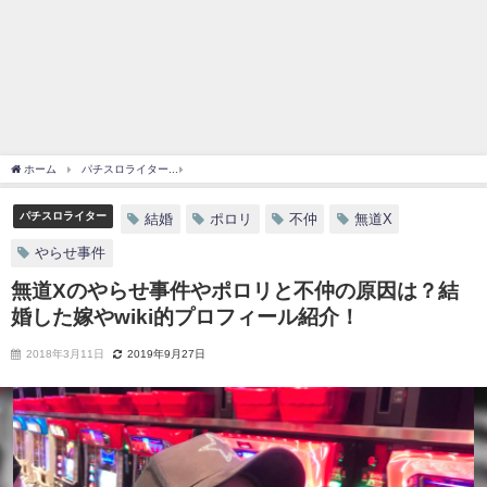
ホーム
パチスロライター
無道Xのやらせ事件やポロリと不仲の原因は？結婚した嫁やw
パチスロライター
結婚
ポロリ
不仲
無道X
やらせ事件
無道Xのやらせ事件やポロリと不仲の原因は？結
婚した嫁やwiki的プロフィール紹介！
2018年3月11日
2019年9月27日