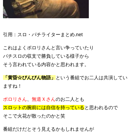
引用：スロ・パチライターまとめ.net
これはよくポロリさんと言い争っていたり
パチスロの収支で勝負している様子から
そう言われている内容かと思われます。
「黄昏☆びんびん物語」
という番組でお二人は共演してい
ますね！
ポロリさん
、
無道Ｘさん
のお二人とも
スロットの腕前には自信を持っている
と思われるので
そこで火花が散ったのかと笑
番組だけだとそう見えるかもしれませんが