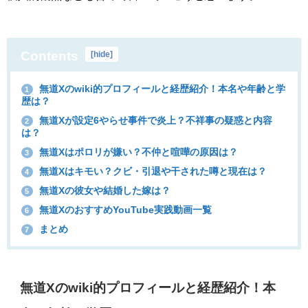
Contents
[
hide
]
無道Xのwiki的プロフィールと経歴紹介！本名や年齢と学
1
歴は？
無道Xが設定6やらせ事件で炎上？不祥事の疑惑と内容
2
は？
無道Xはポロリが嫌い？不仲と喧嘩の原因は？
3
無道Xはキモい？クビ・引退や干された噂と現在は？
4
無道Xの彼女や結婚した嫁は？
5
無道XのおすすめYouTube実践動画一覧
6
まとめ
7
無道Xのwiki的プロフィールと経歴紹介！本