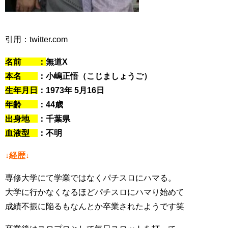
引用：twitter.com
名前 ：
無道X
本名
：小嶋正悟（こじましょうご）
生年月日
：1973年 5月16日
年齢
：44歳
出身地
：千葉県
血液型
：不明
↓経歴↓
専修大学にて学業ではなくパチスロにハマる。
大学に行かなくなるほどパチスロにハマり始めて
成績不振に陥るもなんとか卒業されたようです笑