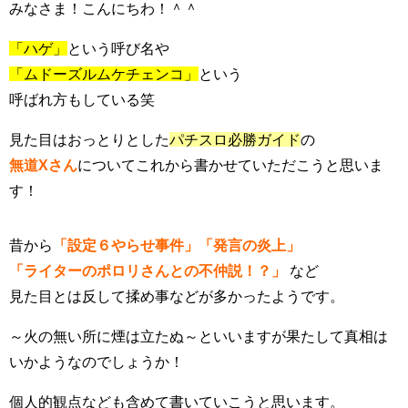
みなさま！こんにちわ！＾＾
「ハゲ」
という呼び名や
「ムドーズルムケチェンコ」
という
呼ばれ方もしている笑
見た目はおっとりとした
パチスロ必勝ガイド
の
無道Xさん
についてこれから書かせていただこうと思いま
す！
昔から
「設定６やらせ事件」「発言の炎上」
「ライターのポロリさんとの不仲説！？」
など
見た目とは反して揉め事などが多かったようです。
～火の無い所に煙は立たぬ～といいますが果たして真相は
いかようなのでしょうか！
個人的観点なども含めて書いていこうと思います。