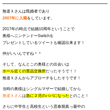
無道Ｘさんは既婚者であり
2007年に入籍
をしています。
2017年の時点で結婚10周年ということで
奥様へニンテンドーSwitchを
プレゼントしているツイートも確認出来ます！
仲がいいんですね＾＾
そして、なんとこの奥様との出会いは
ホール近くの景品交換所
だったそうで！！
無道Ｘさんからアプローチをしたそうです！
当時の奥様はシングルマザーで結婚してから
無道Ｘさん
は
急に２児のパパになった
とのこと！
さらに中学生と高校生という思春期真っ最中の