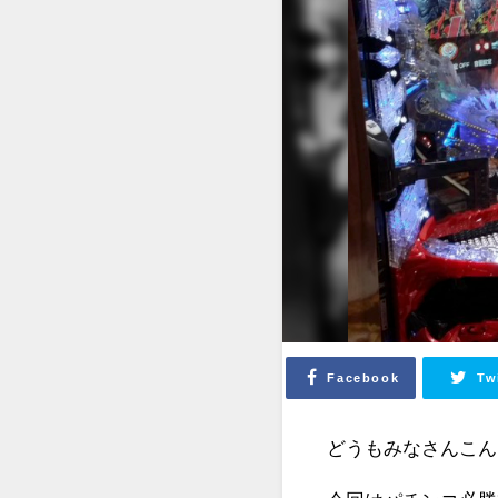
Facebook
Tw
どうもみなさんこん