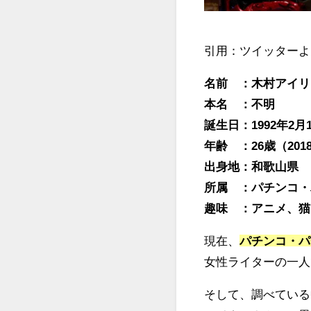
引用：ツイッターよ
名前 ：木村アイリ
本名 ：不明
誕生日：1992年2月
年齢 ：26歳（201
出身地：和歌山県
所属 ：パチンコ・
趣味 ：アニメ、猫
現在、
パチンコ・パ
女性ライターの一人
そして、調べている