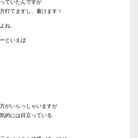
っていたんですが
方打てますし、書けます！
よね。
ーといえば
方がいらっしゃいますが
気的には目立っている