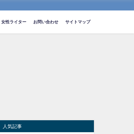
女性ライター
お問い合わせ
サイトマップ
人気記事