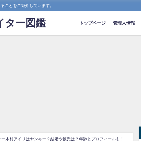
なることをご紹介しています。
イター図鑑
トップページ
管理人情報
ター木村アイリはヤンキー？結婚や彼氏は？年齢とプロフィールも！