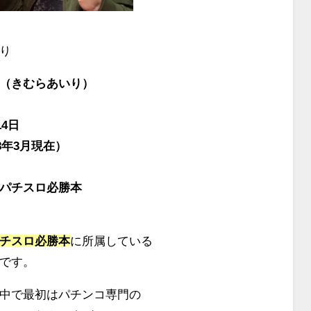
り
（きむらあいり）
14日
8年3月現在）
パチスロ必勝本
チスロ必勝本
に所属している
です。
中で最初はパチンコ専門の