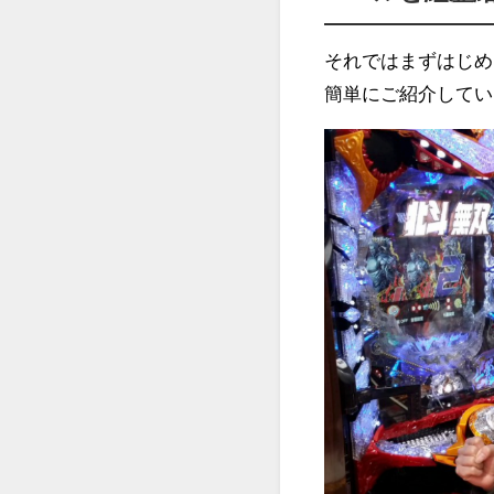
それではまずはじめ
簡単にご紹介してい