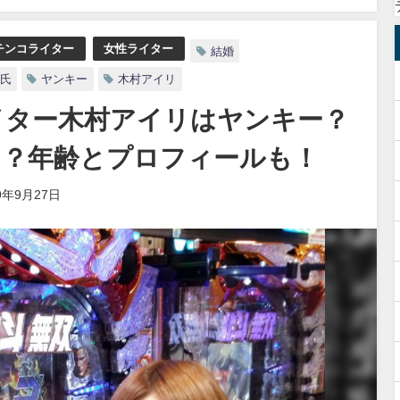
チンコライター
女性ライター
結婚
氏
ヤンキー
木村アイリ
イター木村アイリはヤンキー？
は？年齢とプロフィールも！
9年9月27日