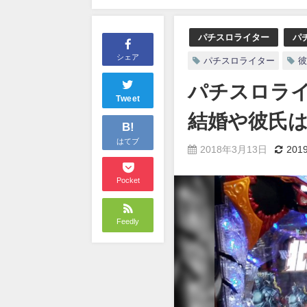
パチスロライター
パ
シェア
パチスロライター
彼
パチスロラ
Tweet
結婚や彼氏
B!
はてブ
2018年3月13日
201
Pocket
Feedly