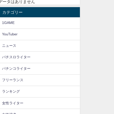
データはありません
カテゴリー
1GAME
YouTuber
ニュース
パチスロライター
パチンコライター
フリーランス
ランキング
女性ライター