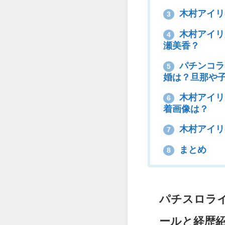
木村アイリ
3
木村アイリ
4
瀬美香？
パチンコラ
5
婚は？旦那や
木村アイリ
6
着画像は？
木村アイリの
7
まとめ
8
パチスロライ
ールと経歴