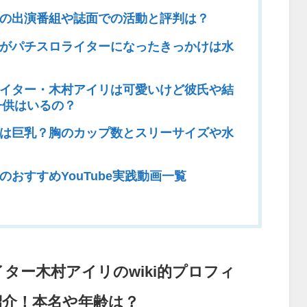
の出演番組や誌面での活動と評判は？
がパチスロライターになったきっかけは水
イター・木村アイリは可愛いけど彼氏や結
子供はいるの？
は巨乳？胸のカップ数とスリーサイズや水
おすすめYouTube実践動画一覧
ター木村アイリのwiki的プロフィ
紹介！本名や年齢は？