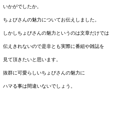
いかがでしたか。
ちょびさんの魅力についてお伝えしました。
しかしちょびさんの魅力というのは文章だけでは
伝えきれないので是非とも実際に番組や雑誌を
見て頂きたいと思います。
抜群に可愛らしいちょびさんの魅力に
ハマる事は間違いないでしょう。