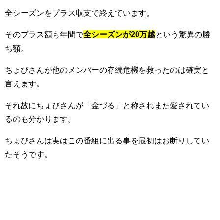
全シーズンをプラス収支で終えています。
そのプラス額も年間で
全シーズンが20万越
という驚異の勝
ち額。
ちょびさんが他のメンバーの存続危機を救ったのは確実と
言えます。
それ故にちょびさんが「金づる」と称されまた愛されてい
るのも分かります。
ちょびさんは実はこの番組に出る事を最初はお断りしてい
たそうです。