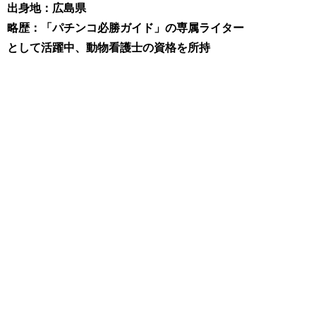
出身地：広島県
略歴：「パチンコ必勝ガイド」の専属ライター
として活躍中、動物看護士の資格を所持