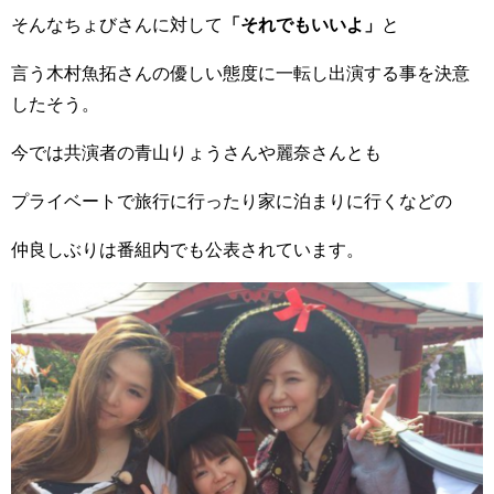
そんなちょびさんに対して
「それでもいいよ」
と
言う木村魚拓さんの優しい態度に一転し出演する事を決意
したそう。
今では共演者の青山りょうさんや麗奈さんとも
プライベートで旅行に行ったり家に泊まりに行くなどの
仲良しぶりは番組内でも公表されています。