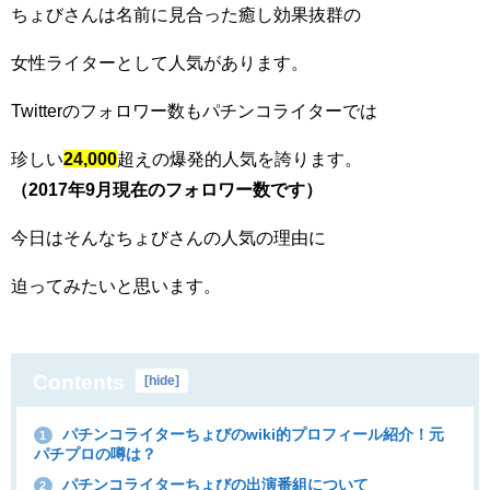
ちょびさんは名前に見合った癒し効果抜群の
女性ライターとして人気があります。
Twitterのフォロワー数もパチンコライターでは
珍しい
24,000
超えの爆発的人気を誇ります。
（2017年9月現在のフォロワー数です）
今日はそんなちょびさんの人気の理由に
迫ってみたいと思います。
Contents
[
hide
]
パチンコライターちょびのwiki的プロフィール紹介！元
1
パチプロの噂は？
パチンコライターちょびの出演番組について
2