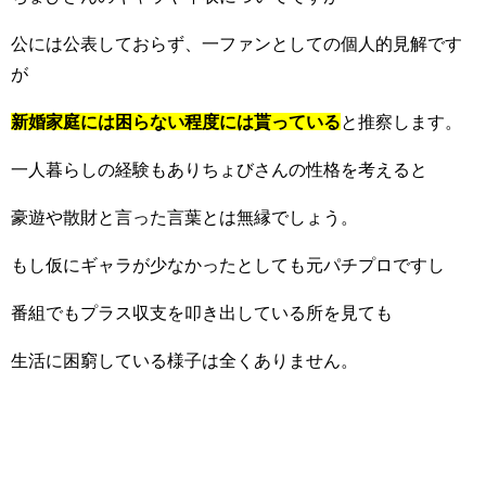
公には公表しておらず、一ファンとしての個人的見解です
が
新婚家庭には困らない程度には貰っている
と推察します。
一人暮らしの経験もありちょびさんの性格を考えると
豪遊や散財と言った言葉とは無縁でしょう。
もし仮にギャラが少なかったとしても元パチプロですし
番組でもプラス収支を叩き出している所を見ても
生活に困窮している様子は全くありません。