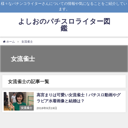
様々なパチンコライターさんについての情報や気になることをご紹介してい
ます。
よしおのパチスロライター図
鑑
ホーム
女流雀士
女流雀士
女流雀士の記事一覧
高宮まりは可愛い女流雀士！パチスロ動画やグ
ラビア水着画像と結婚は？
女流雀士
2018年9月19日