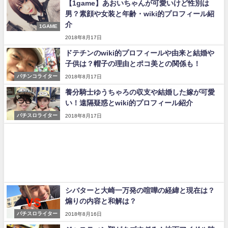
【1game】あおいちゃんが可愛いけど性別は
男？素顔や女装と年齢・wiki的プロフィール紹
介
1GAME
2018年8月17日
ドテチンのwiki的プロフィールや由来と結婚や
子供は？帽子の理由とポコ美との関係も！
パチンコライター
2018年8月17日
養分騎士ゆうちゃろの収支や結婚した嫁が可愛
い！遠隔疑惑とwiki的プロフィール紹介
パチスロライター
2018年8月17日
シバターと大崎一万発の喧嘩の経緯と現在は？
煽りの内容と和解は？
パチスロライター
2018年8月16日