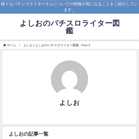
様々なパチンコライターさんについての情報や気になることをご紹介してい
ます。
よしおのパチスロライター図
鑑
ホーム
よしお | よしおのパチスロライター図鑑 - Part 3
よしお
よしおの記事一覧