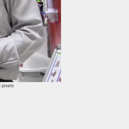
3
pixels