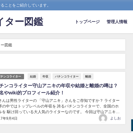
なることをご紹介しています。
イター図鑑
トップページ
管理人情報
ター図鑑
結婚
年収
パチンコライター
離婚
パチンコライター
チンコライター守山アニキの年収や結婚と離婚の噂は？
名やwiki的プロフィール紹介！
さんは男性ライターの 「守山アニキ」さんをご存知ですか？ ライター
界の中ではトップレベルの年収を 誇るパチンコライターで、全国のホ
ルを 駆け回っている大人気のライターなのです。 今回は守山アニキさ
がこれ程までに パチンコライターとして活躍する人気の秘訣に迫って
よしお
17年9月4日
ました。 守山アニキのwiki的プロフィールと経歴...