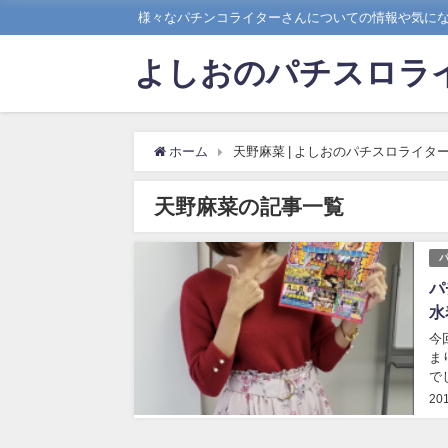
様々なパチンコライターさんについての情報や気に
よしおのパチスロラ
ホーム
天野麻菜 | よしおのパチスロライタ
天野麻菜の記事一覧
パ
水
今
ま
で
20