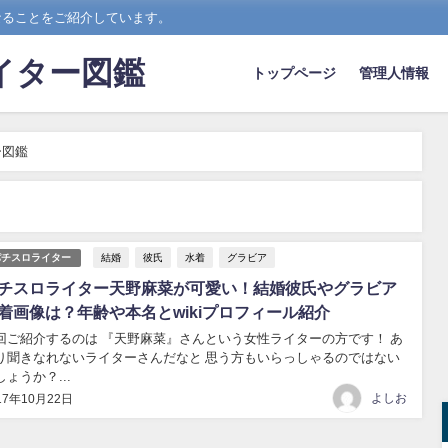
なることをご紹介しています。
イター図鑑
トップページ
管理人情報
ー図鑑
結婚
彼氏
水着
グラビア
パチスロライター
チスロライター天野麻菜が可愛い！結婚彼氏やグラビア
着画像は？年齢や本名とwikiプロフィール紹介
回ご紹介するのは 『天野麻菜』さんという女性ライターの方です！ あ
り聞きなれないライターさんだなと 思う方もいらっしゃるのではない
しょうか？...
よしお
17年10月22日