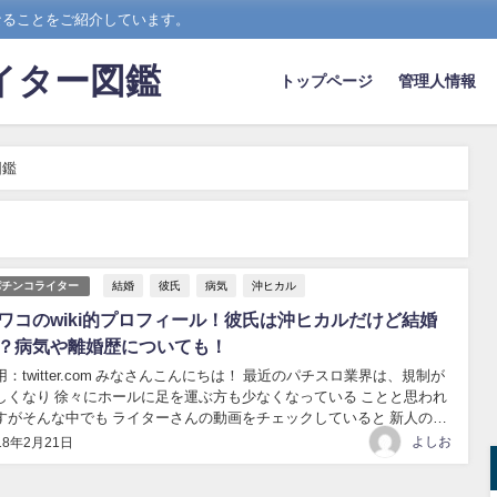
なることをご紹介しています。
イター図鑑
トップページ
管理人情報
図鑑
結婚
彼氏
病気
沖ヒカル
パチンコライター
ワコのwiki的プロフィール！彼氏は沖ヒカルだけど結婚
？病気や離婚歴についても！
ter.com みなさんこんにちは！ 最近のパチスロ業界は、規制が
しくなり 徐々にホールに足を運ぶ方も少なくなっている ことと思われ
すがそんな中でも ライターさんの動画をチェックしていると 新人の方
り増えて来ています！ 最近では、新人のライターさんの中でも 特
よしお
18年2月21日
女性のライターの増加が多いよ...