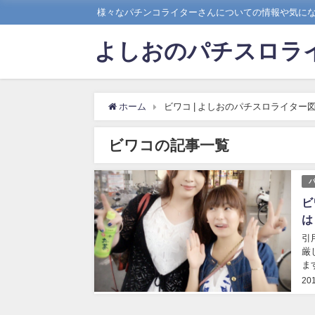
様々なパチンコライターさんについての情報や気に
よしおのパチスロラ
ホーム
ビワコ | よしおのパチスロライター
ビワコの記事一覧
ビ
は
引用：twit
厳
ま
がかな
20
に