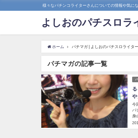
様々なパチンコライターさんについての情報や気に
よしおのパチスロラ
ホーム
パチマガ | よしおのパチスロライタ
パチマガの記事一覧
る
や
今
パ
身
20