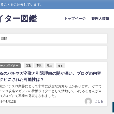
なることをご紹介しています。
イター図鑑
トップページ
管理人情報
ー図鑑
引退
卒業
理由
るる
パチスロライター
るのパチマガ卒業と引退理由の闇が深い。ブログの内容
クビにされた可能性は？
回はパチスロ業界にとって非常に残念なお知らせがあります。 かつて
チンコ攻略マガジンの看板ライターとして活動していた るるさんが自
のブログにて卒業の発表をされました。...
よしお
18年4月12日