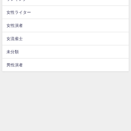
女性ライター
女性演者
女流雀士
未分類
男性演者