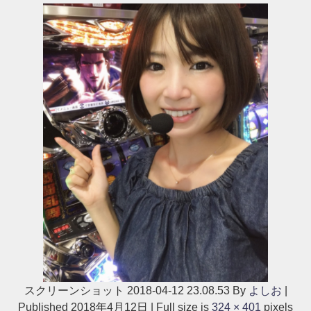
スクリーンショット 2018-04-12 23.08.53
By
よしお
|
Published
2018年4月12日
|
Full size is
324 × 401
pixels