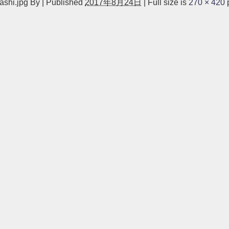
ashi.jpg
By
|
Published
2017年8月24日
|
Full size is
270 × 420
p