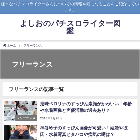
様々なパチンコライターさんについての情報や気になることをご紹介してい
ます。
よしおのパチスロライター図
鑑
ホーム
フリーランス
フリーランス
フリーランスの記事一覧
兎味ペロリナのすっぴん素顔がかわいい！年齢
や水着画像と声優活動の過去あり？
フリーランス
2018年3月28日
神谷玲子のすっぴん画像が可愛い！結婚や彼
氏・水着写真とタバコや病気の噂は？