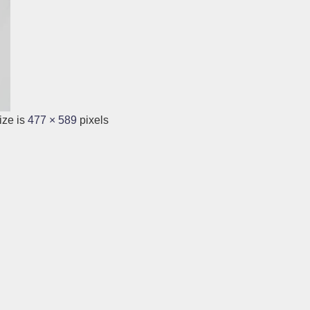
ize is
477 × 589
pixels