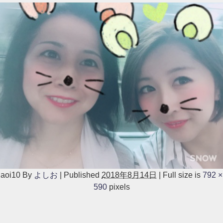
aoi10
By
よしお
|
Published
2018年8月14日
|
Full size is
792 ×
590
pixels