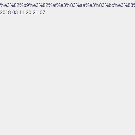
%e3%82%b9%e3%82%af%e3%83%aa%e3%83%bc%e3%83
2018-03-11-20-21-07